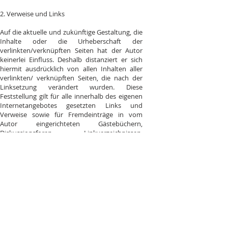
2. Verweise und Links
Auf die aktuelle und zukünftige Gestaltung, die
Inhalte oder die Urheberschaft der
verlinkten/verknüpften Seiten hat der Autor
keinerlei Einfluss. Deshalb distanziert er sich
hiermit ausdrücklich von allen Inhalten aller
verlinkten/ verknüpften Seiten, die nach der
Linksetzung verändert wurden. Diese
Feststellung gilt für alle innerhalb des eigenen
Internetangebotes gesetzten Links und
Verweise sowie für Fremdeinträge in vom
Autor eingerichteten Gästebüchern,
Diskussionsforen, Linkverzeichnissen,
Mailinglisten und in allen anderen Formen von
Datenbanken, auf deren Inhalt externe
Schreibzugriffe möglich sind.
Für illegale, fehlerhafte oder unvollständige
Inhalte und insbesondere für Schäden, die aus
der Nutzung oder Nichtnutzung solcherart
dargebotener Informationen entstehen, haftet
allein der Anbieter der Seite, auf welche
verwiesen wurde, nicht derjenige, der über
Links auf die jeweilige Veröffentlichung