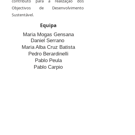
contributo para a realização dos
Objectivos de Desenvolvimento
Sustentável.
Equipa
Maria Mogas Gensana
Daniel Serrano
Maria Alba Cruz Batista
Pedro Berardinelli
Pablo Peula
Pablo Carpio
©
2022-2026
by SUENA - Verein
zur Förderung und Verbreitung
neuer Musik
ZVR-Zahl:
1920809871