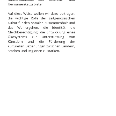
Iberoamerika zu bieten.
Auf diese Weise wollen wir dazu beitragen,
die wichtige Rolle der zeitgenössischen
Kultur für den sozialen Zusammenhalt und
das Wohlergehen, die Identität, die
Gleichberechtigung, die Entwicklung eines
Ökosystems zur Unterstützung von
Künstlern und die Förderung der
kulturellen Beziehungen zwischen Ländern,
Städten und Regionen zu stärken.
©
2022-2026
by SUENA - Verein
zur Förderung und Verbreitung
neuer Musik
ZVR-Zahl:
1920809871