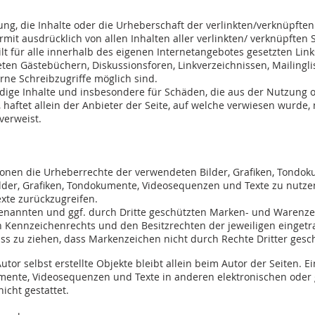
ung, die Inhalte oder die Urheberschaft der verlinkten/verknüpften 
ermit ausdrücklich von allen Inhalten aller verlinkten/ verknüpften
ilt für alle innerhalb des eigenen Internetangebotes gesetzten Lin
ten Gästebüchern, Diskussionsforen, Linkverzeichnissen, Mailingl
rne Schreibzugriffe möglich sind.
tändige Inhalte und insbesondere für Schäden, die aus der Nutzung 
aftet allein der Anbieter der Seite, auf welche verwiesen wurde, n
 verweist.
kationen die Urheberrechte der verwendeten Bilder, Grafiken, Tond
ilder, Grafiken, Tondokumente, Videosequenzen und Texte zu nutzen 
te zurückzugreifen.
genannten und ggf. durch Dritte geschützten Marken- und Warenz
 Kennzeichenrechts und den Besitzrechten der jeweiligen eingetr
ss zu ziehen, dass Markenzeichen nicht durch Rechte Dritter gesch
utor selbst erstellte Objekte bleibt allein beim Autor der Seiten. E
ente, Videosequenzen und Texte in anderen elektronischen oder 
cht gestattet.