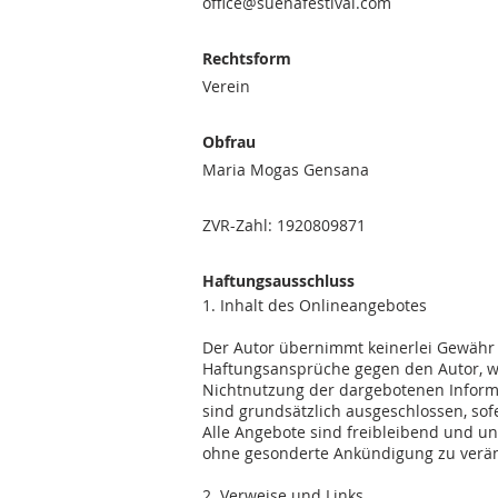
office@suenafestival.com
Rechtsform
Verein
Obfrau
Maria Mogas Gensana
ZVR-Zahl: 1920809871
Haftungsausschluss
1. Inhalt des Onlineangebotes
Der Autor übernimmt keinerlei Gewähr fü
Haftungsansprüche gegen den Autor, wel
Nichtnutzung der dargebotenen Informa
sind grundsätzlich ausgeschlossen, sofe
Alle Angebote sind freibleibend und un
ohne gesonderte Ankündigung zu verände
2. Verweise und Links